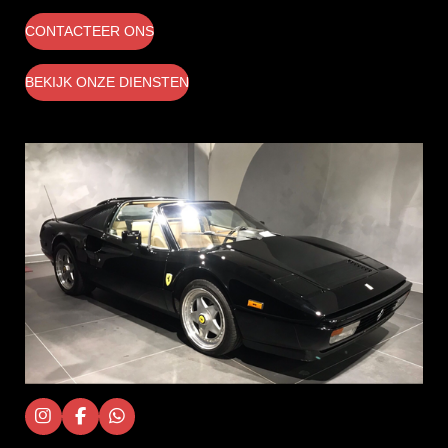
CONTACTEER ONS
BEKIJK ONZE DIENSTEN
I
F
W
n
a
h